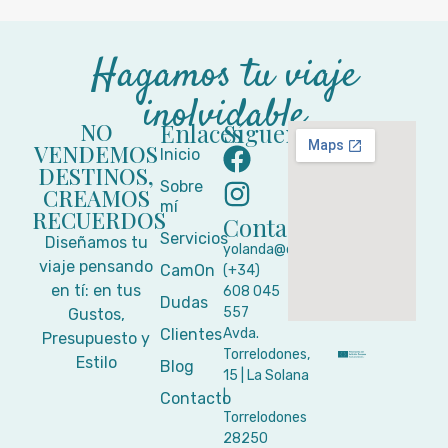
Hagamos tu viaje
inolvidable
NO
Enlaces
Síguenos
VENDEMOS
Inicio
DESTINOS,
Sobre
CREAMOS
mí
RECUERDOS
Contacto
Servicios
Diseñamos tu
yolanda@camon.viajes
viaje pensando
CamOn
(+34)
en tí: en tus
608 045
Dudas
557
Gustos,
Clientes
Avda.
Presupuesto y
Torrelodones,
Estilo
Blog
15 | La Solana
|
Contacto
Torrelodones
28250