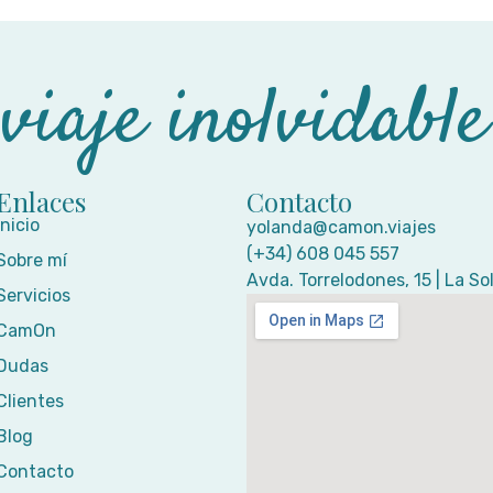
iaje inolvidable
Enlaces
Contacto
Inicio
yolanda@camon.viajes
(+34) 608 045 557
Sobre mí
Avda. Torrelodones, 15 | La S
Servicios
CamOn
Dudas
Clientes
Blog
Contacto